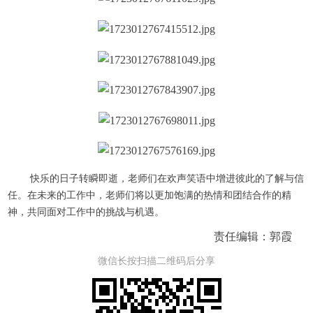
快乐的日子转瞬即逝，老师们在欢声笑语中增进彼此的了解与信
任。在未来的工作中，老师们将以更加饱满的热情和团结合作的精
神，共同面对工作中的挑战与机遇。
责任编辑：郭霞
微信长按扫描二维码后分享