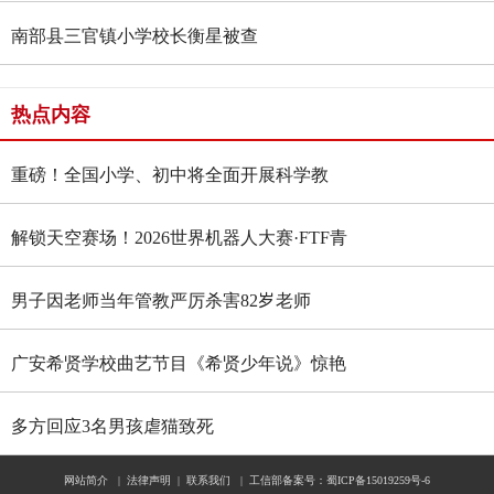
南部县三官镇小学校长衡星被查
热点内容
重磅！全国小学、初中将全面开展科学教
育“做中学”领航行动
解锁天空赛场！2026世界机器人大赛·FTF青
少年无人机大赛四川选拔赛燃情启幕
男子因老师当年管教严厉杀害82岁老师
广安希贤学校曲艺节目《希贤少年说》惊艳
全国舞台 斩获国家级殊荣
多方回应3名男孩虐猫致死
网站简介
|
法律声明
|
联系我们
|
工信部备案号：蜀ICP备15019259号-6