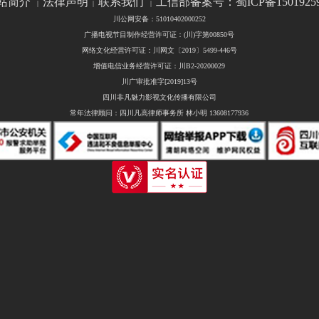
站简介
法律声明
联系我们
工信部备案号：蜀ICP备1501925
|
|
|
川公网安备：51010402000252
广播电视节目制作经营许可证：(川)字第00850号
网络文化经营许可证：川网文〔2019〕5499-446号
增值电信业务经营许可证：川B2-20200029
川广审批准字[2019]13号
四川非凡魅力影视文化传播有限公司
常年法律顾问：四川凡高律师事务所 林小明 13608177936