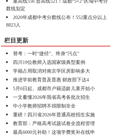
重高线556 普高线521！成都“5+2”区域中考分
数线划定
2020年成都中考分数线公布！552重点分以上
8823人
栏目更新
替考：一时“捷径”，终身“污点”
四川19位教师入选国家级典型案例
学籍占用取消对南京学区房影响多大
推进学前教育普及普惠 财政部下达4
5月6日起，成都市户籍适龄儿童开始小
一文看懂2026年我省高考各批次招生
中小学教师招聘不得限制非全
重磅！四川省2026年普通高校招生实施
教育部：严格高考试题试卷全流程管理
最高6000元补助！这项学费奖补在线申