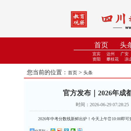
首页
头
小学
中
宜宾
达州
广安
资阳
攀枝花
凉
您当前的位置：
>
首页
头条
官方发布｜2026年成
时间：2026-06-29 07:
2026年中考分数线新鲜出炉！今天上午⏰10:00即
分享到：