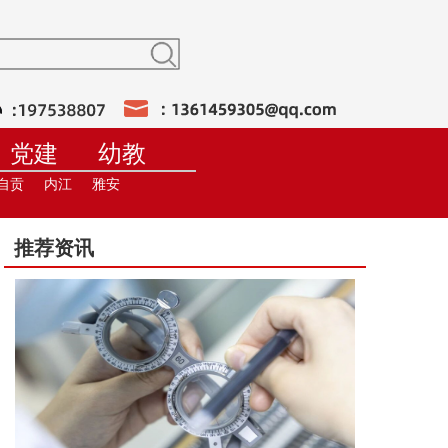
党建
幼教
训
在线直播
自贡
内江
雅安
推荐资讯