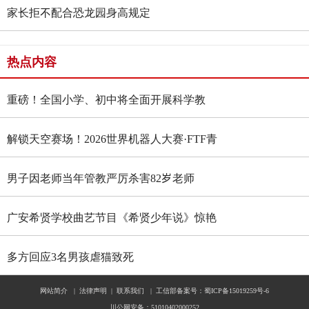
家长拒不配合恐龙园身高规定
热点内容
重磅！全国小学、初中将全面开展科学教
育“做中学”领航行动
解锁天空赛场！2026世界机器人大赛·FTF青
少年无人机大赛四川选拔赛燃情启幕
男子因老师当年管教严厉杀害82岁老师
广安希贤学校曲艺节目《希贤少年说》惊艳
全国舞台 斩获国家级殊荣
多方回应3名男孩虐猫致死
网站简介
|
法律声明
|
联系我们
|
工信部备案号：蜀ICP备15019259号-6
川公网安备：51010402000252