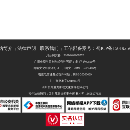
站简介
法律声明
联系我们
工信部备案号：蜀ICP备1501925
|
|
|
川公网安备：51010402000252
广播电视节目制作经营许可证：(川)字第00850号
网络文化经营许可证：川网文〔2019〕5499-446号
增值电信业务经营许可证：川B2-20200029
川广审批准字[2019]13号
四川非凡魅力影视文化传播有限公司
常年法律顾问：四川凡高律师事务所 林小明 13608177936