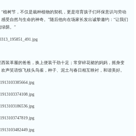
：“植树节，不仅是栽种植物的契机，更是培育孩子们环保意识与劳动
感受自然与生命的神奇。”随后他向在场家长发出诚挚邀约：“让我们
绿荫。”
里西装革履的爸爸，换上便装干劲十足；常穿碎花裙的妈妈，摇身变
。欢声笑语惊飞枝头鸟雀，种子、泥土与春日相互映衬，和谐美好。