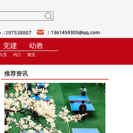
党建
幼教
训
在线直播
自贡
内江
雅安
推荐资讯