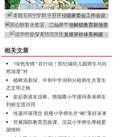
教育部门多举措推进健
成都玉林中学附小召开
童心致敬火焰蓝，二仙桥
成华特校探索特需学生
相关文章
“绿色先锋” 在行动！世纪城幼儿园师生与自
然深度“对
植树添新绿，中和中学润和分校师生共育生
态文明之根
架起蓉港友谊桥，熊猫路小学接待香港师生
到校交流访问
传递环保理念 鼓楼小学师生共“树”美好未来
开展国防教育思政课，浣花小学师生厚植爱
国情怀