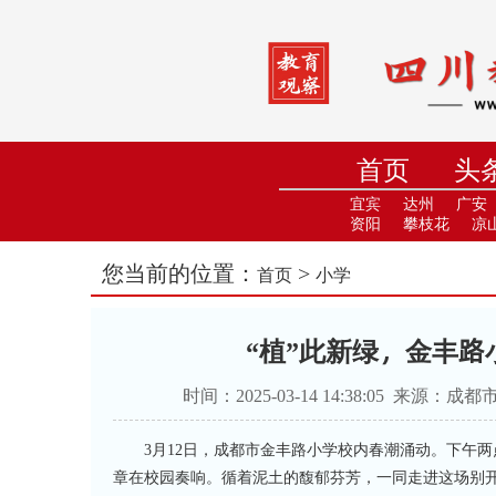
首页
头
小学
中
宜宾
达州
广安
资阳
攀枝花
凉
您当前的位置：
>
首页
小学
“植”此新绿，金丰
时间：2025-03-14 14:38:05 
3月12日，成都市金丰路小学校内春潮涌动。下午
章在校园奏响。循着泥土的馥郁芬芳，一同走进这场别