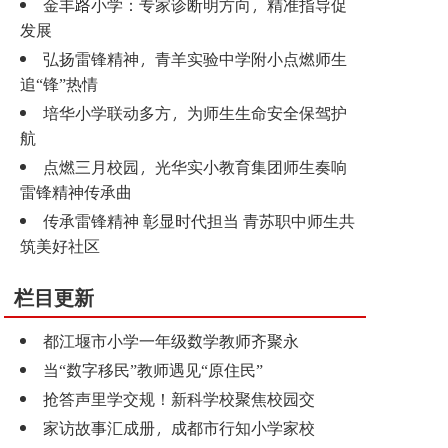
金丰路小学：专家诊断明方向，精准指导促
发展
弘扬雷锋精神，青羊实验中学附小点燃师生
追“锋”热情
培华小学联动多方，为师生生命安全保驾护
航
点燃三月校园，光华实小教育集团师生奏响
雷锋精神传承曲
传承雷锋精神 彰显时代担当 青苏职中师生共
筑美好社区
栏目更新
都江堰市小学一年级数学教师齐聚永
当“数字移民”教师遇见“原住民”
抢答声里学交规！新科学校聚焦校园交
家访故事汇成册，成都市行知小学家校