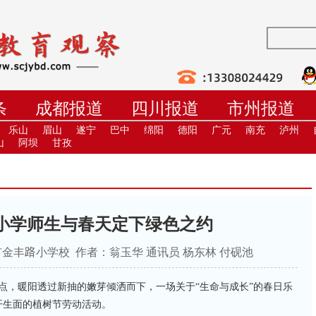
条
成都报道
四川报道
市州报道
学
职教
高校
社教
健康
培
乐山
眉山
遂宁
巴中
绵阳
德阳
广元
南充
泸州
山
阿坝
甘孜
路小学师生与春天定下绿色之约
来源：成都市金丰路小学校 作者：翁玉华 通讯员 杨东林 付砚池
两点，暖阳透过新抽的嫩芽倾洒而下，一场关于“生命与成长”的春日乐
开生面的植树节劳动活动。