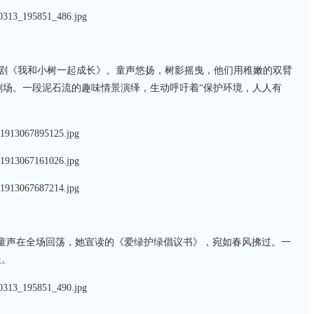
景剧《我和小树一起成长》。童声悠扬，树影摇曳，他们用稚嫩的双臂
剧场。一段泥石流的趣味情景演绎，生动呼吁着“保护环境，人人有
的童声在全场回荡，她宣读的《爱绿护绿倡议书》，宛如春风拂过。一
长。