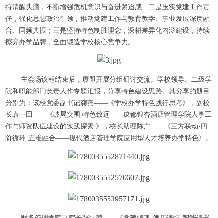
持清醒头脑，不断增强危机意识与奋进紧迫感；二是压实党建工作责
任，强化思想政治引领，推动党建工作与教育教学、事业发展深度融
合、同频共振；三是坚持特色制胜理念，深耕差异化内涵建设，持续
擦亮办学品牌，全面锻造学校核心竞争力。
主会场议程结束后，赓即开展分组研讨交流。学校领导、二级学
院和职能部门负责人作专题汇报，分享特色建设思路。其分享的题目
分别为：该校党委副书记龚燕——《学校办学特色践行思考》，副校
长袁一田——《破局突围 特色致远——成都银杏酒店管理学院人事工
作与师资队伍建设的实践探索 》，校长助理陈广——《三方联动·四
阶循环·五维融合——现代酒店管理学院应用型人才培养办学特色》。
财务管理学院副院长张际萍——《党建铸魂·酒店铸特·智能铸器·