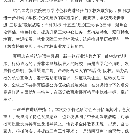
大维度，对学校特色发展体系进行全面解读与深度阐释。
结合国内同类院校办学特色和先进经验与学校发展实际，夏明忠
进一步明确了学校特色化建设的实施路径。他要求，学校要稳步推
进“三步走”发展战略；严格对标“十五五”规划三大核心目标；聚焦合
格评估、特色打造、提质升级三大中心任务；坚持建特色，紧盯特色
培育、生源拓展、就业保障三大关键领域，统筹推进学历教育与非学
历教育协同发展，开创学校事业发展新局面。
夏明忠在总结讲话中强调，新一轮行业洗牌之下，能够站稳脚
跟、行稳致远的，并非体量规模最大的院校，而是办学定位清晰、发
展特色鲜明、就业渠道广阔、产教融合深入的“精品化”院校。民办高
校的核心竞争力，源于紧贴市场需求、深度联动企业、运转灵活高
效。全校上下要摒弃照搬公办院校的发展路径，在分类指导下的细分
赛道打造专属优势与特色，在高等教育发展新格局中找准坐标、赢得
主动。
王政书在讲话中指出，本次办学特色研讨会召开恰逢其时，意义
重大，既厘清了特色发展思路，也系统谋划了中长期发展战略，对学
校高质量发展具有重要指导意义。他要求全体教职工统一思想、凝心
聚力、狠抓落实，并提出三点工作要求：一是清醒研判当前形势，保