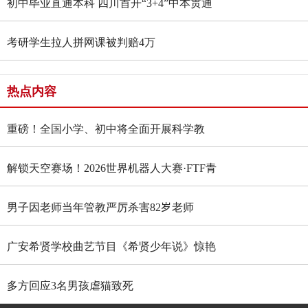
初中毕业直通本科 四川首开“3+4”中本贯通
班
考研学生拉人拼网课被判赔4万
热点内容
重磅！全国小学、初中将全面开展科学教
育“做中学”领航行动
解锁天空赛场！2026世界机器人大赛·FTF青
少年无人机大赛四川选拔赛燃情启幕
男子因老师当年管教严厉杀害82岁老师
广安希贤学校曲艺节目《希贤少年说》惊艳
全国舞台 斩获国家级殊荣
多方回应3名男孩虐猫致死