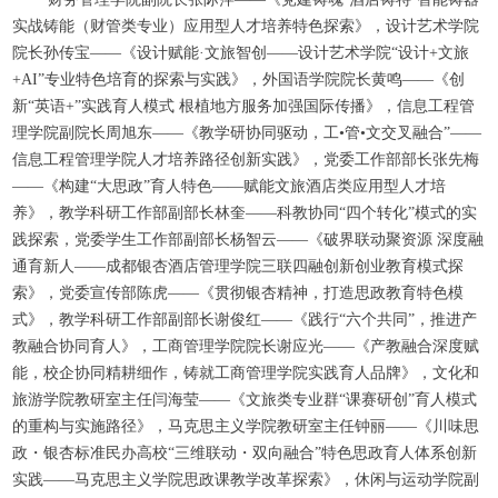
实战铸能（财管类专业）应用型人才培养特色探索》，设计艺术学院
院长孙传宝——《设计赋能·文旅智创——设计艺术学院“设计+文旅
+AI”专业特色培育的探索与实践》，外国语学院院长黄鸣——《创
新“英语+”实践育人模式 根植地方服务加强国际传播》，信息工程管
理学院副院长周旭东——《教学研协同驱动，工•管•文交叉融合”——
信息工程管理学院人才培养路径创新实践》，党委工作部部长张先梅
——《构建“大思政”育人特色——赋能文旅酒店类应用型人才培
养》，教学科研工作部副部长林奎——科教协同“四个转化”模式的实
践探索，党委学生工作部副部长杨智云——《破界联动聚资源 深度融
通育新人——成都银杏酒店管理学院三联四融创新创业教育模式探
索》，党委宣传部陈虎——《贯彻银杏精神，打造思政教育特色模
式》，教学科研工作部副部长谢俊红——《践行“六个共同”，推进产
教融合协同育人》，工商管理学院院长谢应光——《产教融合深度赋
能，校企协同精耕细作，铸就工商管理学院实践育人品牌》，文化和
旅游学院教研室主任闫海莹——《文旅类专业群“课赛研创”育人模式
的重构与实施路径》，马克思主义学院教研室主任钟丽——《川味思
政・银杏标准民办高校“三维联动・双向融合”特色思政育人体系创新
实践——马克思主义学院思政课教学改革探索》，休闲与运动学院副