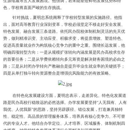
生源缩减等五大发展困境。他强调，若未能塑造鲜明发展优势和特
色，学校将直面严峻的生存挑战。
针对挑战，夏明忠系统阐释了学校转型发展的实施路径。他指
出，面对高等教育行业深刻变革，学校必须坚定不移走好安全发展、
特色发展、融合发展三条道路。依托民办院校体制机制灵活的先天优
势，做到精准识变、主动应变、积极求变，将提质增效、塑造特色、
促进高质量就业作为构筑核心竞争力的重中之重。围绕长远发展，他
明确四项转型方向：一是从规模扩张转向内涵发展是民办高校求生存
的首要任务；二是从学费依赖转向多元筹资是解决财务困境的必由之
路；三是从封闭办学转向产教融合是提升毕业生就业率的关键抓手；
四是从单打独斗转向资源整合是增强抗风险能力的有效策略。
在特色化发展建设方面，夏明忠表示，走差异化、特色化发展道
路是民办高校行稳致远的必然选择。办学发展要坚持“人无我有、人有
我优、人优我新”的思路，坚持另辟蹊径、错位发展，打造兼具独特
性、稳定性、高品质的管理服务体系，培养具有核心竞争力、不可替
代的专业人才。他结合办学定位、人才培养、区域服务、体制机制四