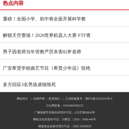
热点内容
重磅！全国小学、初中将全面开展科学教
育“做中学”领航行动
解锁天空赛场！2026世界机器人大赛·FTF青
少年无人机大赛四川选拔赛燃情启幕
男子因老师当年管教严厉杀害82岁老师
广安希贤学校曲艺节目《希贤少年说》惊艳
全国舞台 斩获国家级殊荣
多方回应3名男孩虐猫致死
网站简介
|
法律声明
|
联系我们
|
工信部备案号：蜀ICP备15019259号-6
川公网安备：51010402000252
广播电视节目制作经营许可证：(川)字第00850号
网络文化经营许可证：川网文〔2019〕5499-446号
增值电信业务经营许可证：川B2-20200029