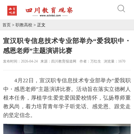
首页
>
职教高校
> 正文
宣汉职专信息技术专业部举办“爱我职中・
感恩老师”主题演讲比赛
发布时间：2026-04-24
来源：四川教育报道网
作者：万红生
浏览量：1670
4月22日，宣汉职专信息技术专业部举办“爱我职
中・感恩老师”主题演讲比赛。活动旨在落实立德树人
根本任务，厚植学生爱党爱国爱校情怀，弘扬尊师重
教风尚，着力培育青年学子听党话、感党恩、跟党走
的坚定信念。