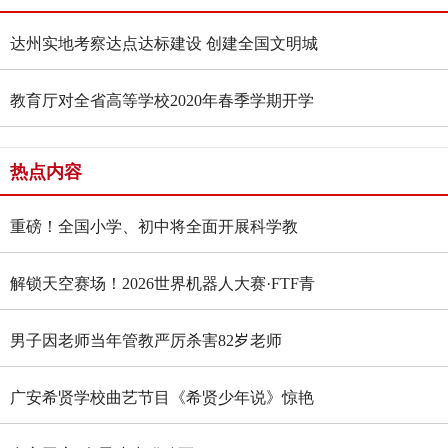
达州实地考察达点达标建设 创建全国文明城
市
教育厅对全省高等学校2020年春季学期开学
作出安排部署
热点内容
重磅！全国小学、初中将全面开展科学教
育“做中学”领航行动
解锁天空赛场！2026世界机器人大赛·FTF青
少年无人机大赛四川选拔赛燃情启幕
男子因老师当年管教严厉杀害82岁老师
广安希贤学校曲艺节目《希贤少年说》惊艳
全国舞台 斩获国家级殊荣