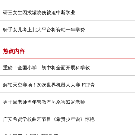
研三女生因拔罐烧伤被迫中断学业
骑手女儿考上北大平台将资助一年学费
热点内容
重磅！全国小学、初中将全面开展科学教
育“做中学”领航行动
解锁天空赛场！2026世界机器人大赛·FTF青
少年无人机大赛四川选拔赛燃情启幕
男子因老师当年管教严厉杀害82岁老师
广安希贤学校曲艺节目《希贤少年说》惊艳
全国舞台 斩获国家级殊荣