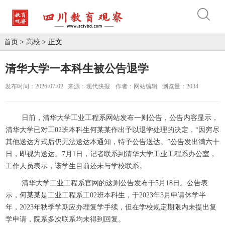
首页
>
高校
> 正文
清华大学一本科生被公告退学
发布时间：2026-07-02
来源：现代快报
作者：网站编辑
浏览量：2034
日前，清华大学工业工程系网站发布一则公告，公告内容显示，
清华大学已对工02班本科生何某某作出予以退学处理的决定，“因穷尽
其他送达方式后仍无法送达本通知，特予公告送达。”公告发出满六十
日，即视为送达。7月1日，记者联系到清华大学工业工程系办公室，
工作人员表示，该学生目前还未与学校联系。
清华大学工业工程系官网的这则公告发布于5月18日。公告表
示，何某某是工业工程系工02班本科生，于2023年3月申请休学半
年，2023年秋季学期应办理复学手续，但在学校规定期限内未提出复
学申请，院系多次联系均未得到回复。