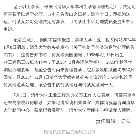
鉴于以上事实，根据《清华大学本科生学籍管理规定》，决定对
何某某予以退学处理。自本公告发出之日起，满六十日，即视为送
达。何某某如对处理决定有异议，可向学生申诉处理委员会提出书面
申诉。
记者注意到，据此前媒体报道，清华大学工业工程系网站2024年
1月8日消息，清华大学教务处发布《关于拟给予何某瑞退学处理的告
知书》。这份告知书称，何某瑞美国国籍，1998年2月16日出生，工
业工程系工02班本科生，于2023年3月办理休学半年，2023年秋季学
期应办理复学，截至公告时尚未办理复学，院系多次联系他均未得到
回复。经2023年12月4日清华大学教务处处务会议讨论，决定拟给予
何某瑞退学处理。该公告中的何某瑞疑与何某某系同一人。
7月1日，清华大学工业工程系办公室工作人员表示，何某某至今
还未与学校取得联系，如果记者采访相关事宜，具体情况需咨询清华
大学新闻中心。截至记者发稿前，清华大学新闻中心电话无人接听。
责任编辑：陈阳
微信长按扫描二维码后分享