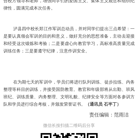
合校方领导和老师，增强同学们的爱国主义、集体主义观念和组织纪
律性，圆满完成本次任务。
泸县四中校长郑江作军训总动员，并对同学们提出三点希望：一
是要认真领会军训的目的和意义，做好充分的思想准备，主动去迎接
和经受这次锻炼和考验；二是要虚心向教官学习，高标准高质量完成
训练任务；三是要遵守纪律，注意作训安全。
在为期七天的军训中，学员们将进行队列训练、徒步拉练、内务
整理等科目的训练，并接受国防教育。教官和年级部将从出勤、班风
班纪、训练质量、内务整理、文明礼貌、纪律安全等方面对各参训方
队和学员进行综合考核，并颁发荣誉证书。
（
通讯员
石半丁
）
责任编辑：范雨洁
微信长按扫描二维码后分享