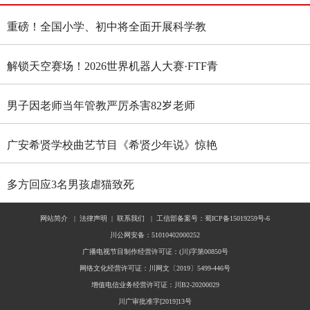
重磅！全国小学、初中将全面开展科学教
育“做中学”领航行动
解锁天空赛场！2026世界机器人大赛·FTF青
少年无人机大赛四川选拔赛燃情启幕
男子因老师当年管教严厉杀害82岁老师
广安希贤学校曲艺节目《希贤少年说》惊艳
全国舞台 斩获国家级殊荣
多方回应3名男孩虐猫致死
网站简介
|
法律声明
|
联系我们
|
工信部备案号：蜀ICP备15019259号-6
川公网安备：51010402000252
广播电视节目制作经营许可证：(川)字第00850号
网络文化经营许可证：川网文〔2019〕5499-446号
增值电信业务经营许可证：川B2-20200029
川广审批准字[2019]13号