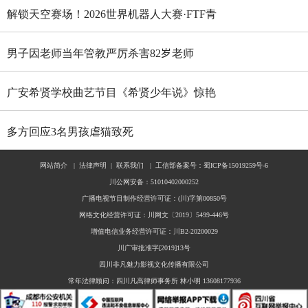
解锁天空赛场！2026世界机器人大赛·FTF青
少年无人机大赛四川选拔赛燃情启幕
男子因老师当年管教严厉杀害82岁老师
广安希贤学校曲艺节目《希贤少年说》惊艳
全国舞台 斩获国家级殊荣
多方回应3名男孩虐猫致死
网站简介
|
法律声明
|
联系我们
|
工信部备案号：蜀ICP备15019259号-6
川公网安备：51010402000252
广播电视节目制作经营许可证：(川)字第00850号
网络文化经营许可证：川网文〔2019〕5499-446号
增值电信业务经营许可证：川B2-20200029
川广审批准字[2019]13号
四川非凡魅力影视文化传播有限公司
常年法律顾问：四川凡高律师事务所 林小明 13608177936