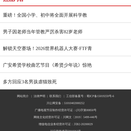
重磅！全国小学、初中将全面开展科学教
育“做中学”领航行动
男子因老师当年管教严厉杀害82岁老师
解锁天空赛场！2026世界机器人大赛·FTF青
少年无人机大赛四川选拔赛燃情启幕
广安希贤学校曲艺节目《希贤少年说》惊艳
全国舞台 斩获国家级殊荣
多方回应3名男孩虐猫致死
网站简介
|
法律声明
|
联系我们
|
工信部备案号：蜀ICP备15019259号-6
川公网安备：51010402000252
广播电视节目制作经营许可证：(川)字第00850号
网络文化经营许可证：川网文〔2019〕5499-446号
增值电信业务经营许可证：川B2-20200029