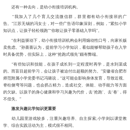
还有一种去向，是幼小衔接培训机构。
“我加入了几个育儿交流微信群，群里都有幼小衔接班的广
告。”江苏无锡的冯女士，对一些广告语印象深刻，例如，“紧扣小学
知识点，让孩子轻松领跑”“你敢让孩子零基础入学吗”。
“在利益驱动下，幼小衔接培训机构会利用煽动性口号，向家长贩
卖焦虑。”孙蔷蔷认为，提前学习小学知识，看似能够帮助孩子在入学
时具备优势，但实际上，这种“抢跑式领先”颇有弊端。
“有些知识和技能，在孩子成长到一定程度时再学，是水到渠成
的。而盲目超前学习，会让孩子被迫付出超额的努力。”安徽省合肥市
师范附属小学党委书记冯璐说，“这可能会影响身体发育，导致近视、
脊柱侧弯等问题，也会挤占精力，造成社交、体能、动手能力等方面
的欠缺。以孩子的身心健康和学习兴趣为代价，去‘抢跑’、去‘卷’，得
不偿失。”
激发兴趣比学知识更重要
幼儿园里游戏较多，注重兴趣培养、自主探索;小学则以课堂教
学、综合实践活动为主，模式很不相同。