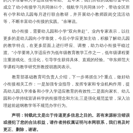
的入学准备和入学适应很有帮助。“近年来，我们所在的成都市金牛区
成立了幼小衔接学习共同体61个、领航学习共同体10个，带动全区所
有小学和幼儿园每月进行联合教研，并开展幼小教师跟岗交流活动
等，不断丰富幼小衔接的实践。”余琳说。
幼小衔接，需要幼儿园和小学“双向奔赴”。业内专家表示，以往
更多的是幼儿园向小学靠拢，今后小学应更加主动，积极了解幼儿园
的教学特点，在更多层面上进行呼应、调整，助力幼小衔接平稳过
渡。“小学要将入学适应作为低年级教育教学工作之一，低年级课程要
注重游戏化、生活化，引导学生获得具体、直观的经验。”华东师范大
学课程与教学研究所教授胡惠闵表示。
教育部基础教育司负责人介绍，下一步将抓住3个重点，做好幼
小衔接相关工作：一是加强专业指导，发挥专家和专业机构作用，提
高幼儿园入学准备和小学入学适应教育的有效性;二是面向家长、幼儿
园和小学持续宣讲科学的衔接理念和方法;三是强化规范监管，深入治
理超前超纲教学等不规范办学行为。
声明：转载此文是出于传递更多信息之目的。若有来源标注错误
或侵犯了您的合法权益，请作者持权属证明与本网联系，我们将及时
更正、删除，谢谢。