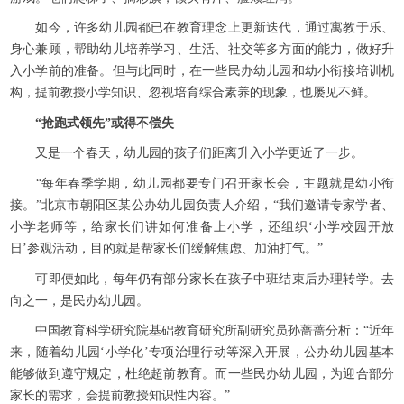
如今，许多幼儿园都已在教育理念上更新迭代，通过寓教于乐、
身心兼顾，帮助幼儿培养学习、生活、社交等多方面的能力，做好升
入小学前的准备。但与此同时，在一些民办幼儿园和幼小衔接培训机
构，提前教授小学知识、忽视培育综合素养的现象，也屡见不鲜。
“抢跑式领先”或得不偿失
又是一个春天，幼儿园的孩子们距离升入小学更近了一步。
“每年春季学期，幼儿园都要专门召开家长会，主题就是幼小衔
接。”北京市朝阳区某公办幼儿园负责人介绍，“我们邀请专家学者、
小学老师等，给家长们讲如何准备上小学，还组织‘小学校园开放
日’参观活动，目的就是帮家长们缓解焦虑、加油打气。”
可即便如此，每年仍有部分家长在孩子中班结束后办理转学。去
向之一，是民办幼儿园。
中国教育科学研究院基础教育研究所副研究员孙蔷蔷分析：“近年
来，随着幼儿园‘小学化’专项治理行动等深入开展，公办幼儿园基本
能够做到遵守规定，杜绝超前教育。而一些民办幼儿园，为迎合部分
家长的需求，会提前教授知识性内容。”