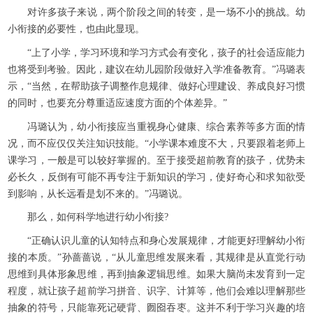
对许多孩子来说，两个阶段之间的转变，是一场不小的挑战。幼
小衔接的必要性，也由此显现。
“上了小学，学习环境和学习方式会有变化，孩子的社会适应能力
也将受到考验。因此，建议在幼儿园阶段做好入学准备教育。”冯璐表
示，“当然，在帮助孩子调整作息规律、做好心理建设、养成良好习惯
的同时，也要充分尊重适应速度方面的个体差异。”
冯璐认为，幼小衔接应当重视身心健康、综合素养等多方面的情
况，而不应仅仅关注知识技能。“小学课本难度不大，只要跟着老师上
课学习，一般是可以较好掌握的。至于接受超前教育的孩子，优势未
必长久，反倒有可能不再专注于新知识的学习，使好奇心和求知欲受
到影响，从长远看是划不来的。”冯璐说。
那么，如何科学地进行幼小衔接?
“正确认识儿童的认知特点和身心发展规律，才能更好理解幼小衔
接的本质。”孙蔷蔷说，“从儿童思维发展来看，其规律是从直觉行动
思维到具体形象思维，再到抽象逻辑思维。如果大脑尚未发育到一定
程度，就让孩子超前学习拼音、识字、计算等，他们会难以理解那些
抽象的符号，只能靠死记硬背、囫囵吞枣。这并不利于学习兴趣的培