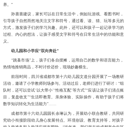
养。”
孙蔷蔷建议，家长可以在日常生活中，例如玩游戏、看图书时，
引导孩子自然而然地关注文字和符号，通过看、读、猜、玩等多元的
方式，激发孩子们的学习兴趣。此外，还可以和孩子一起记录学习的
过程、内心的想法，让孩子感受文字和符号在日常生活中的功能和意
义。
幼儿园和小学应“双向奔赴”
“跳蚤市场”上，孩子们各自摆摊，运用自己的数学和语言能力，
热情地推销商品，不时讨价还价，现场妙趣横生。
前段时间，四川省成都市第十六幼儿园文道分园开展了一场教研
活动，邀请了小学教师到场参与。活动过后，老师们进行了研讨：“组
队时，还可以尝试‘以大带小’‘性格互配’等方式”“应该让孩子们清点账
目，复盘收支”“生活即教育。亲身体验、实际操作，有助于孩子们将
数学知识转化为生活能力”……
成都市第十六幼儿园园长余琳认为，开展幼小联合教研，共同研
究幼小衔接阶段幼儿身心发展特点、环境创设、教育支持等，对孩子