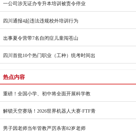
一公司涉无证办专升本培训被责令停业
四川通报4起违法违规校外培训行为
出事夏令营带7名自闭症儿童闯苍山
四川首批10个热门职业（工种）统考时间出
炉
热点内容
重磅！全国小学、初中将全面开展科学教
育“做中学”领航行动
解锁天空赛场！2026世界机器人大赛·FTF青
少年无人机大赛四川选拔赛燃情启幕
男子因老师当年管教严厉杀害82岁老师