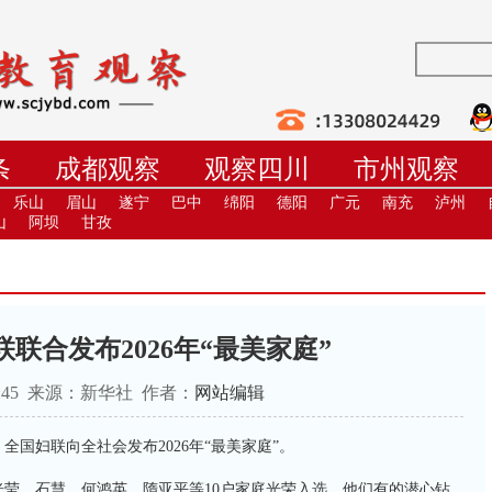
条
成都观察
观察四川
市州观察
学
职教
高校
社教
健康
培
乐山
眉山
遂宁
巴中
绵阳
德阳
广元
南充
泸州
山
阿坝
甘孜
联合发布2026年“最美家庭”
9:43:45 来源：新华社 作者：
网站编辑
妇联向全社会发布2026年“最美家庭”。
、石慧、何鸿英、隋亚平等10户家庭光荣入选。他们有的潜心钻