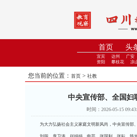
首页
头
小学
中
宜宾
达州
广安
资阳
攀枝花
凉
您当前的位置：
>
首页
社教
中央宣传部、全国妇联
时间：2026-05-15 0
为大力弘扬社会主义家庭文明新风尚，中央宣传部、全国
刘闯、庞卫涛、赵娟娟、申芸、张国利、张耘、韩光莹