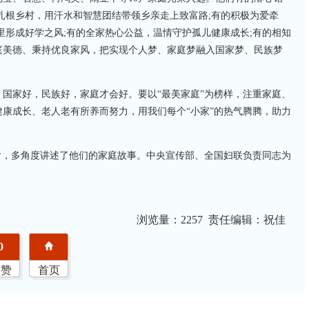
扎根乡村，用汗水和智慧团结带领乡亲走上致富路;有的积极为爱牵
里形成好学之风;有的全家热心公益，温情守护孤儿健康成长;有的相知
庭美德、秉持优良家风，把实现个人梦、家庭梦融入国家梦、民族梦
家好，民族好，家庭才会好。要以“最美家庭”为榜样，注重家庭、
康成长、老人老有所养而努力，用我们每个“小家”的热气腾腾，助力
，多角度讲述了他们的家庭故事。中央宣传部、全国妇联负责同志为
浏览量：
2257 责任编辑：祝佳
0
点赞
首页