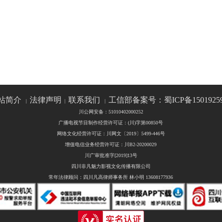
站简介
法律声明
联系我们
工信部备案号：蜀ICP备1501925
|
|
|
川公网安备：51010402000252
广播电视节目制作经营许可证：(川)字第00850号
网络文化经营许可证：川网文〔2019〕5499-446号
增值电信业务经营许可证：川B2-20200029
川广审批准字[2019]13号
四川非凡魅力影视文化传播有限公司
常年法律顾问：四川凡高律师事务所 林小明 13608177936