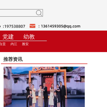
党建
幼教
训
在线直播
自贡
内江
雅安
推荐资讯