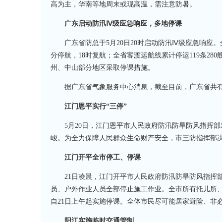
高为主，华南等地周末或现高温，需注意防暑。
广东启动防汛Ⅳ级应急响应，多地停课
广东省防总于5月20日20时启动防汛Ⅳ级应急响应。
分停航，18时复航；全省客渡运航线累计停运119条28
州、中山部分地区采取停课措施。
据广东省气象服务中心消息，截至目前，广东省共有
江门恩平实行“三停”
5月20日，江门恩平市人民政府防汛防旱防风指挥
峻。为全力保障人民群众生命财产安全，市三防指挥部决
江门开平全市停工、停课
21日凌晨，江门开平市人民政府防汛防旱防风指挥
员、户外作业人员全部停止施工作业。全市所有托儿所
自21日上午起实施停课。全体市民尽可能居家避险、非
阳江实施临时交通管制