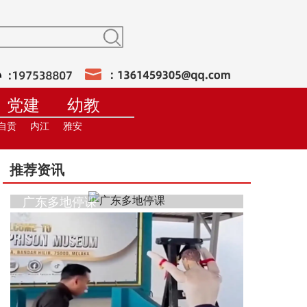
党建
幼教
训
在线直播
自贡
内江
雅安
推荐资讯
广东多地停课