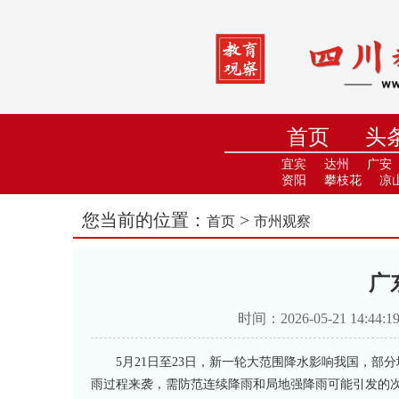
首页
头
小学
中
宜宾
达州
广安
资阳
攀枝花
凉
您当前的位置：
>
首页
市州观察
广
时间：2026-05-21 14
5月21日至23日，新一轮大范围降水影响我国，部
雨过程来袭，需防范连续降雨和局地强降雨可能引发的