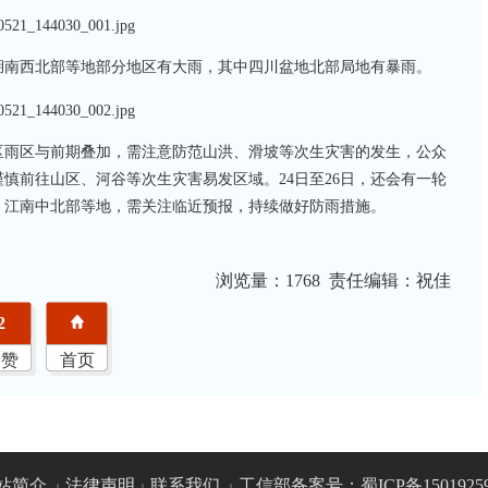
湖南西北部等地部分地区有大雨，其中四川盆地北部局地有暴雨。
区雨区与前期叠加，需注意防范山洪、滑坡等次生灾害的发生，公众
慎前往山区、河谷等次生灾害易发区域。24日至26日，还会有一轮
、江南中北部等地，需关注临近预报，持续做好防雨措施。
浏览量：
1768 责任编辑：祝佳
2
点赞
首页
站简介
法律声明
联系我们
工信部备案号：蜀ICP备1501925
|
|
|