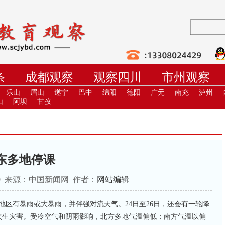
条
成都观察
观察四川
市州观察
学
职教
高校
社教
健康
培
乐山
眉山
遂宁
巴中
绵阳
德阳
广元
南充
泸州
山
阿坝
甘孜
东多地停课
:44:19 来源：中国新闻网 作者：
网站编辑
分地区有暴雨或大暴雨，并伴强对流天气。24日至26日，还会有一轮降
次生灾害。受冷空气和阴雨影响，北方多地气温偏低；南方气温以偏