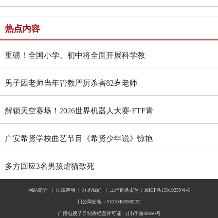
热点内容
重磅！全国小学、初中将全面开展科学教
育“做中学”领航行动
男子因老师当年管教严厉杀害82岁老师
解锁天空赛场！2026世界机器人大赛·FTF青
少年无人机大赛四川选拔赛燃情启幕
广安希贤学校曲艺节目《希贤少年说》惊艳
全国舞台 斩获国家级殊荣
多方回应3名男孩虐猫致死
网站简介
|
法律声明
|
联系我们
|
工信部备案号：蜀ICP备15019259号-6
川公网安备：51010402000252
广播电视节目制作经营许可证：(川)字第00850号