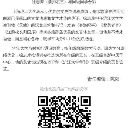
徐志摩（前排右三）与同级同学合影
上海理工大学表示，优异的文史类课程成绩，是徐志摩在沪江期
间就已显露出的古文功底和文学才华的佐证。徐志摩担任沪江大学学
生刊物《天籁》的汉文主笔和书记，发表《春游纪事》《卖菜者言》
《送魏校长归国序》等10多篇辞藻优美的文言体文章，但他并不恃才
自傲，而是精心备考，取得平均分91.11分的好成绩。
沪江大学当时实行通识教育，按年级组织教学活动。因为学习成
绩优异，徐志摩按惯例被推选为所在年级的班长，在班级合影中居于
中心，他的头像也出现在1917年《沪江大学年刊》班级介绍的页首位
置。
责任编辑：陈阳
微信长按扫描二维码后分享