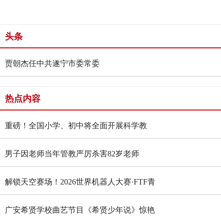
头条
贾朝杰任中共遂宁市委常委
热点内容
重磅！全国小学、初中将全面开展科学教
育“做中学”领航行动
男子因老师当年管教严厉杀害82岁老师
解锁天空赛场！2026世界机器人大赛·FTF青
少年无人机大赛四川选拔赛燃情启幕
广安希贤学校曲艺节目《希贤少年说》惊艳