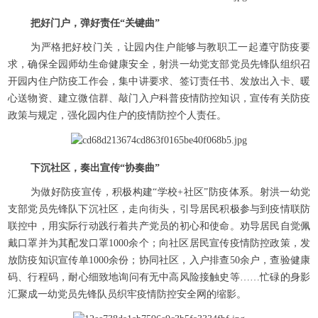
把好门户，弹好责任“关键曲”
为严格把好校门关，让园内住户能够与教职工一起遵守防疫要
求，确保全园师幼生命健康安全，射洪一幼党支部党员先锋队组织召
开园内住户防疫工作会，集中讲要求、签订责任书、发放出入卡、暖
心送物资、建立微信群、敲门入户科普疫情防控知识，宣传有关防疫
政策与规定，强化园内住户的疫情防控个人责任。
下沉社区，奏出宣传“协奏曲”
为做好防疫宣传，积极构建“学校+社区”防疫体系。射洪一幼党
支部党员先锋队下沉社区，走向街头，引导居民积极参与到疫情联防
联控中，用实际行动践行着共产党员的初心和使命。劝导居民自觉佩
戴口罩并为其配发口罩1000余个；向社区居民宣传疫情防控政策，发
放防疫知识宣传单1000余份；协同社区，入户排查50余户，查验健康
码、行程码，耐心细致地询问有无中高风险接触史等……忙碌的身影
汇聚成一幼党员先锋队员织牢疫情防控安全网的缩影。