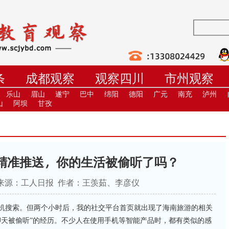
条
成都观察
观察四川
市州观察
学
职教
高校
社教
健康
培
乐山
眉山
遂宁
巴中
绵阳
德阳
广元
南充
泸州
山
阿坝
甘孜
精准推送，你的生活被偷听了吗？
00:56 来源：工人日报 作者：王羡茹、李彦仪
手机搜索。但两个小时后，我的社交平台首页就出现了海南旅游的相关
聊天被偷听”的经历。不少人在使用手机等智能产品时，都有类似的感