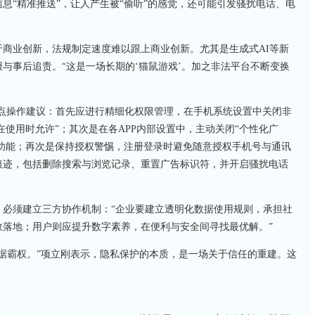
息“精准推送”，让人产生被“偷听”的感觉，还可能引发骚扰电话、电
商业创新，法规制定速度难以跟上商业创新。尤其是生成式AI等新
与事后追责。“这是一场长期的‘猫鼠游戏’。加之非法平台不断变换
4点操作建议：首先应进行精细化权限管理，在手机系统设置中关闭非
在使用时允许”；其次是在各APP内部设置中，主动关闭“个性化广
踪功能；再次是保持授权警惕，注册登录时避免随意授权手机号与通讯
痕迹，包括删除搜索与浏览记录、重置广告标识符，并开启骚扰电话
，必须建立三方协作机制：“企业要建立透明化数据使用规则，承担社
效落地；用户则应提升数字素养，在便利与安全间寻找最优解。”
据霸权。”项立刚表示，隐私保护的本质，是一场关于信任的重建。这