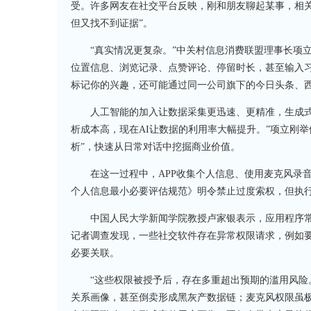
受。许多网友在社交平台反映，刚和朋友聊起某事，相关广
但又找不到证据”。
“真实情况更复杂。”中关村信息消费联盟理事长项
位置信息、浏览记录、点赞评论、停留时长，甚至输入
标记你的兴趣，还可能通过同一公司旗下的今日头条、西
人工智能的加入让数据采集更迅速、更精准，生成式
析成本高，现在AI让数据的利用率大幅提升。”项立刚
析”，快速从日常对话中挖掘商业价值。
在这一过程中，APP收集个人信息、使用麦克风录
个人信息最小必要评估规范》明令禁止过度索权，但执
中国人民大学新闻学院教授卢家银表示，应用程序常
记者调查发现，一些社交软件存在异常权限请求，例如要
必要关联。
“这些权限被授予后，存在多重超出预期的滥用风险
关系画像，甚至倒卖形成黑灰产数据链；麦克风权限虽