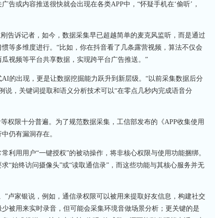
告或内容推送很快就会出现在各类APP中，“怀疑手机在‘偷听’，
立刚告诉记者，如今，数据采集早已超越简单的麦克风监听，而是通过
习惯等多维度进行。“比如，你在抖音看了几条露营视频，算法不仅会
瓜视频等平台共享数据，实现跨平台广告推送。”
AI的出现，更是让数据挖掘能力跃升到新层级。“以前采集数据后分
举例说，关键词提取和语义分析技术可以“在零点几秒内完成语音分
音等权限十分普遍。为了规范数据采集，工信部发布的《APP收集使用
行中仍有漏洞存在。
常利用用户“一键授权”的被动操作，将非核心权限与使用功能捆绑。
求“始终访问摄像头”或“读取通信录”，而这些功能与其核心服务并无
。”卢家银说，例如，通信录权限可以被用来提取好友信息，构建社交
极少被用来实时录音，但可能会采集环境音做场景分析；更关键的是