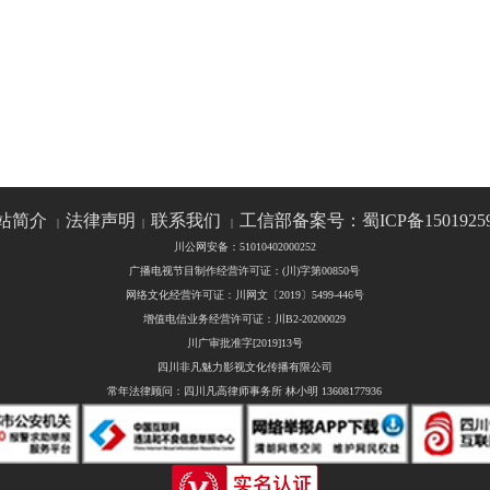
站简介
法律声明
联系我们
工信部备案号：蜀ICP备1501925
|
|
|
川公网安备：51010402000252
广播电视节目制作经营许可证：(川)字第00850号
网络文化经营许可证：川网文〔2019〕5499-446号
增值电信业务经营许可证：川B2-20200029
川广审批准字[2019]13号
四川非凡魅力影视文化传播有限公司
常年法律顾问：四川凡高律师事务所 林小明 13608177936