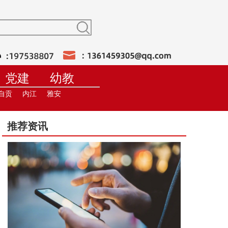
党建
幼教
训
在线直播
自贡
内江
雅安
推荐资讯