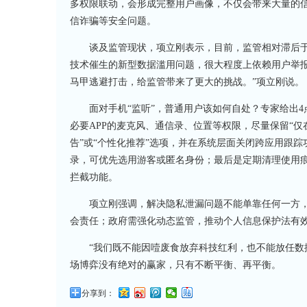
多权限联动，会形成完整用户画像，不仅会带来大量的信
信诈骗等安全问题。
谈及监管现状，项立刚表示，目前，监管相对滞后于
技术催生的新型数据滥用问题，很大程度上依赖用户举报
马甲逃避打击，给监管带来了更大的挑战。”项立刚说。
面对手机“监听”，普通用户该如何自处？专家给出
必要APP的麦克风、通信录、位置等权限，尽量保留“仅
告”或“个性化推荐”选项，并在系统层面关闭跨应用跟
录，可优先选用游客或匿名身份；最后是定期清理使用
拦截功能。
项立刚强调，解决隐私泄漏问题不能单靠任何一方
会责任；政府需强化动态监管，推动个人信息保护法有
“我们既不能因噎废食放弃科技红利，也不能放任数
场博弈没有绝对的赢家，只有不断平衡、再平衡。
分享到：