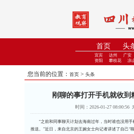
首页
头
小学
中
宜宾
达州
广安
资阳
攀枝花
凉
您当前的位置：
>
首页
头条
刚聊的事打开手机就收到
时间：2026-01-27 08:
“之前和同事聊天计划去海南过年，当时谁也没用
推送。”近日，来自北京的王婉女士向记者讲述了自己“