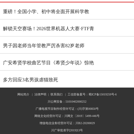
重磅！全国小学、初中将全面开展科学教
育“做中学”领航行动
解锁天空赛场！2026世界机器人大赛·FTF青
少年无人机大赛四川选拔赛燃情启幕
男子因老师当年管教严厉杀害82岁老师
广安希贤学校曲艺节目《希贤少年说》惊艳
全国舞台 斩获国家级殊荣
多方回应3名男孩虐猫致死
网站简介
|
法律声明
|
联系我们
|
工信部备案号：蜀ICP备15019259号-6
川公网安备：51010402000252
广播电视节目制作经营许可证：(川)字第00850号
网络文化经营许可证：川网文〔2019〕5499-446号
增值电信业务经营许可证：川B2-20200029
川广审批准字[2019]13号