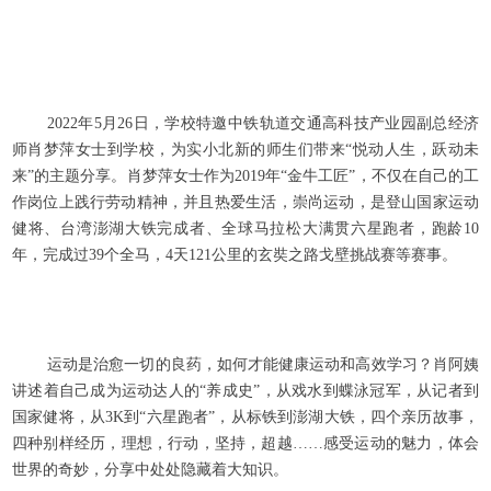
2022年5月26日，学校特邀中铁轨道交通高科技产业园副总经济
师肖梦萍女士到学校，为实小北新的师生们带来“悦动人生，跃动未
来”的主题分享。肖梦萍女士作为2019年“金牛工匠”，不仅在自己的工
作岗位上践行劳动精神，并且热爱生活，崇尚运动，是登山国家运动
健将、台湾澎湖大铁完成者、全球马拉松大满贯六星跑者，跑龄10
年，完成过39个全马，4天121公里的玄奘之路戈壁挑战赛等赛事。
运动是治愈一切的良药，如何才能健康运动和高效学习？肖阿姨
讲述着自己成为运动达人的“养成史”，从戏水到蝶泳冠军，从记者到
国家健将，从3K到“六星跑者”，从标铁到澎湖大铁，四个亲历故事，
四种别样经历，理想，行动，坚持，超越……感受运动的魅力，体会
世界的奇妙，分享中处处隐藏着大知识。