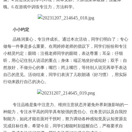
魄。6.在游戏中训练专注力，方法科学。
小小约定
品格润童心，专注伴成长。通过本次活动，同学们明白了：专心
做每一件事是多么重要。在周婷婷老师的倡议下，同学们纷纷和专注
小精灵约定：眼睛：注视老师同学的眼睛，表达尊重；耳朵：仔细
听，用心记住别人说话的重点；身体：端正地坐好或站好；双手：自
然放好，不做分心的事；嘴巴：闭上嘴巴，等待别人说完再举手表达
自己的意见。活动结束，同学们表演了儿歌朗诵《好习惯》，用实际
行动来践行自己的决心。
专注品格是集中注意力、维持注意状态并避免外界刺激影响的一
种能力，专注水平高的同学具有较强的责任心、任务意识以及自我控
制能力，如此才能在面对干扰时，努力调动各种感知觉及认知资源去
完成目标任务。希望今后，同学们都能时刻提醒自己，严格要求自