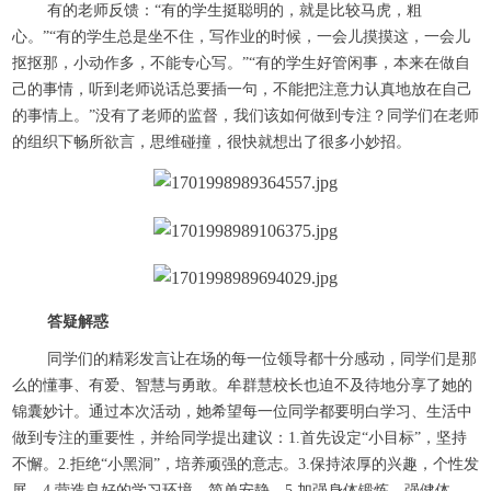
有的老师反馈：“有的学生挺聪明的，就是比较马虎，粗
心。”“有的学生总是坐不住，写作业的时候，一会儿摸摸这，一会儿
抠抠那，小动作多，不能专心写。”“有的学生好管闲事，本来在做自
己的事情，听到老师说话总要插一句，不能把注意力认真地放在自己
的事情上。”没有了老师的监督，我们该如何做到专注？同学们在老师
的组织下畅所欲言，思维碰撞，很快就想出了很多小妙招。
答疑解惑
同学们的精彩发言让在场的每一位领导都十分感动，同学们是那
么的懂事、有爱、智慧与勇敢。牟群慧校长也迫不及待地分享了她的
锦囊妙计。通过本次活动，她希望每一位同学都要明白学习、生活中
做到专注的重要性，并给同学提出建议：1.首先设定“小目标”，坚持
不懈。2.拒绝“小黑洞”，培养顽强的意志。3.保持浓厚的兴趣，个性发
展。4.营造良好的学习环境，简单安静。5.加强身体锻炼，强健体