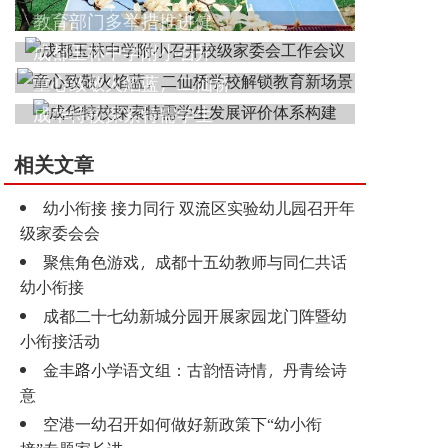
教育部门多举措推进健
成都玉林中学附小召开
童心致敬火焰蓝，二仙桥
成华特校探索特需学生
相关文章
幼小衔接 接力同行 双流区实验幼儿园召开年
级家委会会
聚焦角色游戏，成都十五幼教师与同仁共话
幼小衔接
成都二十七幼新城分园开展家园龙门阵暨幼
小衔接活动
金丰路小学语文组：古韵悟诗情，丹青绘诗
意
空港一幼召开如何做好新政策下“幼小衔