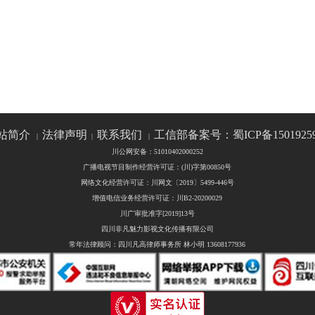
站简介
法律声明
联系我们
工信部备案号：蜀ICP备1501925
|
|
|
川公网安备：51010402000252
广播电视节目制作经营许可证：(川)字第00850号
网络文化经营许可证：川网文〔2019〕5499-446号
增值电信业务经营许可证：川B2-20200029
川广审批准字[2019]13号
四川非凡魅力影视文化传播有限公司
常年法律顾问：四川凡高律师事务所 林小明 13608177936