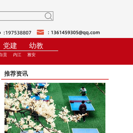
党建
幼教
训
在线直播
自贡
内江
雅安
推荐资讯