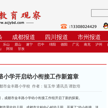
条
成都报道
四川报道
市州报道
学
职教
高校
社教
健康
培
乐山
眉山
遂宁
巴中
绵阳
德阳
广元
南充
泸州
山
阿坝
甘孜
路小学开启幼小衔接工作新篇章
9 来源：成都市金丰路小学校 作者：翁玉华 通讯员 谭歆培
日，成都市金丰路小学幼小衔接工作组开启了新的探索。
了成都市晨欣幼儿园、成都市古柏中心村幼儿园，开展了“幼小衔接，送