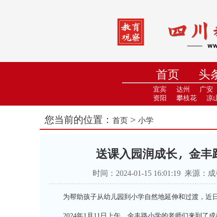
首页
头
小学
中
宜宾
达州
广安
资阳
攀枝花
凉
您当前的位置：
>
首页
小学
送课入园润成长，金丰
时间：2024-01-15 16:01:1
为帮助孩子从幼儿园到小学自然地延伸和过渡，近
2024年1月11日上午，金丰路小学的老师们来到