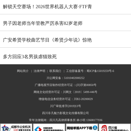
解锁天空赛场！2026世界机器人大赛·FTF青
少年无人机大赛四川选拔赛燃情启幕
男子因老师当年管教严厉杀害82岁老师
广安希贤学校曲艺节目《希贤少年说》惊艳
全国舞台 斩获国家级殊荣
多方回应3名男孩虐猫致死
网站简介
|
法律声明
|
联系我们
|
工信部备案号：蜀ICP备15019259号-6
川公网安备：51010402000252
广播电视节目制作经营许可证：(川)字第00850号
网络文化经营许可证：川网文〔2019〕5499-446号
增值电信业务经营许可证：川B2-20200029
川广审批准字[2019]13号
四川非凡魅力影视文化传播有限公司
常年法律顾问：四川凡高律师事务所 林小明 13608177936