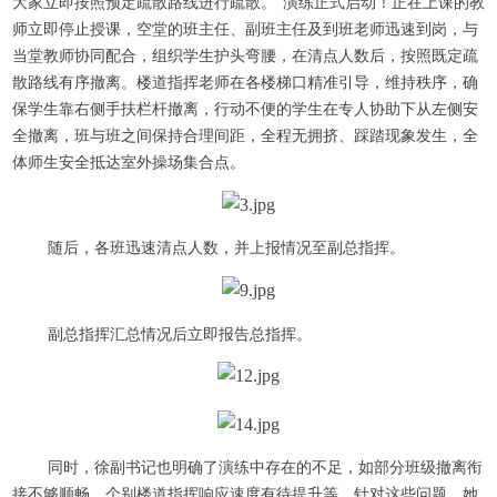
大家立即按照预定疏散路线进行疏散。”演练正式启动！正在上课的教
师立即停止授课，空堂的班主任、副班主任及到班老师迅速到岗，与
当堂教师协同配合，组织学生护头弯腰，在清点人数后，按照既定疏
散路线有序撤离。楼道指挥老师在各楼梯口精准引导，维持秩序，确
保学生靠右侧手扶栏杆撤离，行动不便的学生在专人协助下从左侧安
全撤离，班与班之间保持合理间距，全程无拥挤、踩踏现象发生，全
体师生安全抵达室外操场集合点。
随后，各班迅速清点人数，并上报情况至副总指挥。
副总指挥汇总情况后立即报告总指挥。
同时，徐副书记也明确了演练中存在的不足，如部分班级撤离衔
接不够顺畅、个别楼道指挥响应速度有待提升等。针对这些问题，她