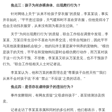
焦点三：孩子为何赤裸身体、出现爬行行为？
针对网络上关于“从来不给孩子穿衣服”的质疑，李某某说，事实
并非如此，“平平患过湿疹，天气暖和时不喜欢穿衣服，但他觉得冷了
也会主动找衣服穿，从来没有因为着凉生过病。”
关于“为何出现爬行行为”的质疑，联合工作组在调查中发现，李
某某、万某日常生活中不喜欢与外界交流，经常自驾旅行，因此平平
与其他孩童接触机会较少，他的玩伴主要是家中饲养的宠物狗。“模仿
是孩子的天性，平平在和宠物狗玩耍时会模仿爬行动作，而万某对孩
子这一行为不干预、不管教，李某某又听从万某意见，也不干预孩子
行为。”联合工作组相关人士对记者说。
李某某认为，他和万某的教育理念是“尊重孩子自然天性”“我们
从来不会对孩子说‘不准’‘禁止’‘不应该’之类的话语。”
焦点四：是否存在虐待孩子的违法行为？
事件发酵期间，有网友质疑“父母虐待孩子”，甚至猜测涉及拐
卖。
记者走访了李某某亲属和同村的多位村民，他们都表示，李某