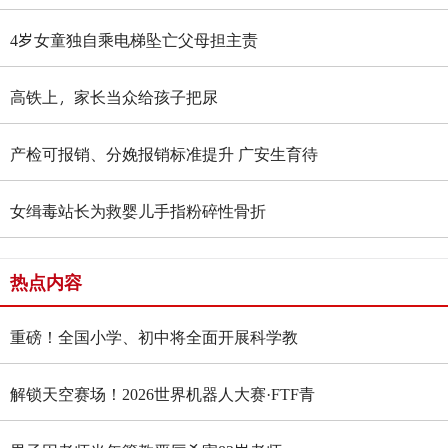
4岁女童独自乘电梯坠亡父母担主责
高铁上，家长当众给孩子把尿
产检可报销、分娩报销标准提升 广安生育待
遇大升级
女缉毒站长为救婴儿手指粉碎性骨折
热点内容
重磅！全国小学、初中将全面开展科学教
育“做中学”领航行动
解锁天空赛场！2026世界机器人大赛·FTF青
少年无人机大赛四川选拔赛燃情启幕