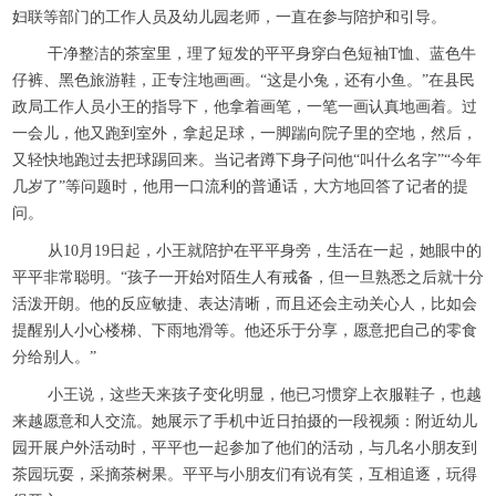
妇联等部门的工作人员及幼儿园老师，一直在参与陪护和引导。
干净整洁的茶室里，理了短发的平平身穿白色短袖T恤、蓝色牛
仔裤、黑色旅游鞋，正专注地画画。“这是小兔，还有小鱼。”在县民
政局工作人员小王的指导下，他拿着画笔，一笔一画认真地画着。过
一会儿，他又跑到室外，拿起足球，一脚踹向院子里的空地，然后，
又轻快地跑过去把球踢回来。当记者蹲下身子问他“叫什么名字”“今年
几岁了”等问题时，他用一口流利的普通话，大方地回答了记者的提
问。
从10月19日起，小王就陪护在平平身旁，生活在一起，她眼中的
平平非常聪明。“孩子一开始对陌生人有戒备，但一旦熟悉之后就十分
活泼开朗。他的反应敏捷、表达清晰，而且还会主动关心人，比如会
提醒别人小心楼梯、下雨地滑等。他还乐于分享，愿意把自己的零食
分给别人。”
小王说，这些天来孩子变化明显，他已习惯穿上衣服鞋子，也越
来越愿意和人交流。她展示了手机中近日拍摄的一段视频：附近幼儿
园开展户外活动时，平平也一起参加了他们的活动，与几名小朋友到
茶园玩耍，采摘茶树果。平平与小朋友们有说有笑，互相追逐，玩得