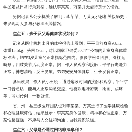
学鉴定及日常行为观察，确认李某某、万某并无虐待孩子的情况。
另据记者从公安机关了解到，李某某、万某无邪教相关接触史，
未发现两人参与邪教组织等情况。
焦点五：孩子及父母健康状况如何？
记者从医疗机构出具的体检报告上看到，平平目前身高93cm、
体重13.5kg、头围49cm，对比国家卫健委2024年公布的儿童身高体重
标准表，均在3岁儿童的正常指标范围内。影像学检查四肢、脊柱无
畸形，四肢关节活动度正常。据工作人员观察和接触，平平行走能力
正常，神志清晰，反应灵敏。弟弟安安身体健康，生长发育正常。
县民政局工作人员小王说，通过这段时间的接触和观察，平平讲
一口普通话，能与人正常沟通交流。他喜欢趣味游戏、绘画、踢球
等，聪明伶俐，一教就懂。
省、州、县三级医疗团队也对李某某、万某进行了医学健康检验
和心理健康评估，结果显示：李某某身体健康，精神和心理正常。万
某性格倔强，不愿与人交往和沟通，自我意识较强。
焦点六：父母是否通过网络非法牟利？