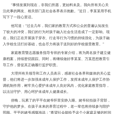
“事情发展到现在，非我们所愿，更始料未及。我向所有关心关
注此事的网友、相关部门及社会各界表示抱歉。”近日，李某某用手机
写下了一段心里话。
他写道：“过去几年，我们家的教育方式和公众的普遍认知发生
了较大的冲突，我们的行为对孩子融入社会生活造成了一定影响。现
在，我们正在开展孩子穿衣、行走等行为习惯的持续强化，为孩子融
入学校生活打好基础，也会尽力将孩子送到好的学校接受教育。”
家庭教育暨志愿服务指导专班的专家介绍，将为两名孩子建立健
康档案，持续密切跟踪。同时，将继续做好李某某、万某思想教育引
导工作，督促其正确履行监护职责。
大理州有关领导和工作人员表示，感谢社会各界和媒体的关心监
督，他们将进一步加强未成年人保护工作，发挥未成年人保护工作协
调机制作用，树牢关心爱护未成年人良好风尚，优化家庭教育指导，
以法治守护、用心呵护未成年人健康成长。
傍晚，玩累了的平平在姥爷怀里安静入睡。姥爷轻拍孩子背部，
守护他的梦乡。在孩子未来的养育过程中，老一辈也将持续参与陪护
照顾。平平的姥爷感慨地说：“希望社会能给予这个小家庭足够的时间