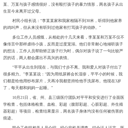
某、万某与孩子感情很好，没有殴打孩子的暴力情形，两名孩子从出
生至今未离开过父母。
村民小组长说：“李某某家和我家相隔不到30米，听得到他家养
的鸡叫声，但从来没有听到过他家有打骂孩子的动静。”
多位工作人员感慨，从相处的十几天来看，李某某和万某不仅不
像传言中那样虐待小孩，反而是过度宠溺。他们非常耐心地倾听孩子
的想法，工作人员帮助矫正孩子行为时，偶尔对孩子说了一句比较严
厉的话，两人都会露出不高兴的表情。
“平平从出生到现在，与我们寸步不离。我和爱人对孩子付出了
很多精力。”李某某说：“因为用纸尿裤会长湿疹，平平小的时候，我
们都是给他用纱布尿片，天再冷我都坚持给他手洗尿布。他现在3岁
了，每天都和妈妈一起睡。”
10月21日，省、州、县三级医疗团队对平平和安安进行了全面医
学检查，包括体格检查、血检、彩超（腹部彩超、心脏彩超、外生殖
器彩超）等项目，检查结果显示，两名孩子身体均没有任何被伤害的
痕迹。
联合工作组相关人员介绍，经公安机关调查，结合证人证言、医