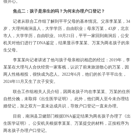
很开心。
焦点二：孩子是亲生的吗？为何未办理户口登记？
记者从联合工作组了解到平平父母的基本情况。父亲李某某，34
岁，大理州南涧县人，大学学历，自由职业；母亲万某，43岁，北京
市人，大学学历，自由职业。10月21日，平平一家回到南涧后，公安
机关对他们进行了DNA鉴定，结果显示李某某、万某为两名孩子的亲
生父母。
李某某向记者讲述了他与孩子母亲相识相恋的经过：2019年，李
某某在大理与人合伙经营一家客栈，认识了前来旅游散心的万某，因
两人性格相投，很快成为恋人。2022年6月，他们的长子平平出生，
2024年11月又生了次子安安。
联合工作组相关人员介绍，因两名孩子均在李某某、万某的住所
自然分娩，未取得《出生医学证明》。此外，他们两人至今未办理结
婚登记，加之双方一直未达成共识，导致户口登记一直未办理。
目前，南涧县卫健部门根据DNA鉴定结果为两名孩子办理了《出
生医学证明》。公安机关根据李某某、万某提交的材料，正按程序为
两名孩子办理户口登记。