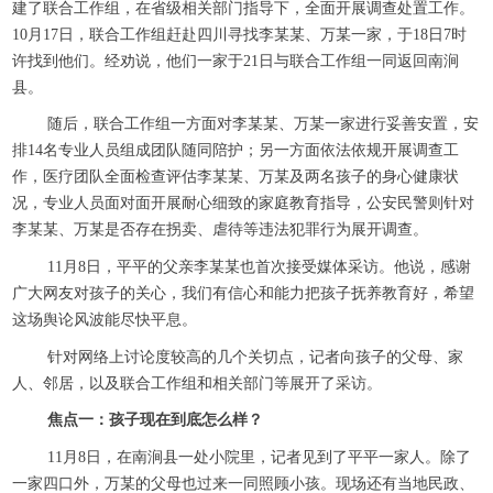
建了联合工作组，在省级相关部门指导下，全面开展调查处置工作。
10月17日，联合工作组赶赴四川寻找李某某、万某一家，于18日7时
许找到他们。经劝说，他们一家于21日与联合工作组一同返回南涧
县。
随后，联合工作组一方面对李某某、万某一家进行妥善安置，安
排14名专业人员组成团队随同陪护；另一方面依法依规开展调查工
作，医疗团队全面检查评估李某某、万某及两名孩子的身心健康状
况，专业人员面对面开展耐心细致的家庭教育指导，公安民警则针对
李某某、万某是否存在拐卖、虐待等违法犯罪行为展开调查。
11月8日，平平的父亲李某某也首次接受媒体采访。他说，感谢
广大网友对孩子的关心，我们有信心和能力把孩子抚养教育好，希望
这场舆论风波能尽快平息。
针对网络上讨论度较高的几个关切点，记者向孩子的父母、家
人、邻居，以及联合工作组和相关部门等展开了采访。
焦点一：孩子现在到底怎么样？
11月8日，在南涧县一处小院里，记者见到了平平一家人。除了
一家四口外，万某的父母也过来一同照顾小孩。现场还有当地民政、