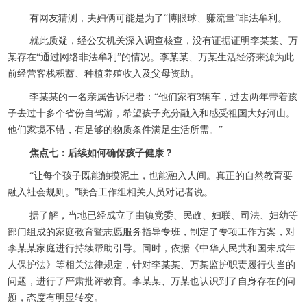
有网友猜测，夫妇俩可能是为了“博眼球、赚流量”非法牟利。
就此质疑，经公安机关深入调查核查，没有证据证明李某某、万
某存在“通过网络非法牟利”的情况。李某某、万某生活经济来源为此
前经营客栈积蓄、种植养殖收入及父母资助。
李某某的一名亲属告诉记者：“他们家有3辆车，过去两年带着孩
子去过十多个省份自驾游，希望孩子充分融入和感受祖国大好河山。
他们家境不错，有足够的物质条件满足生活所需。”
焦点七：后续如何确保孩子健康？
“让每个孩子既能触摸泥土，也能融入人间。真正的自然教育要
融入社会规则。”联合工作组相关人员对记者说。
据了解，当地已经成立了由镇党委、民政、妇联、司法、妇幼等
部门组成的家庭教育暨志愿服务指导专班，制定了专项工作方案，对
李某某家庭进行持续帮助引导。同时，依据《中华人民共和国未成年
人保护法》等相关法律规定，针对李某某、万某监护职责履行失当的
问题，进行了严肃批评教育。李某某、万某也认识到了自身存在的问
题，态度有明显转变。