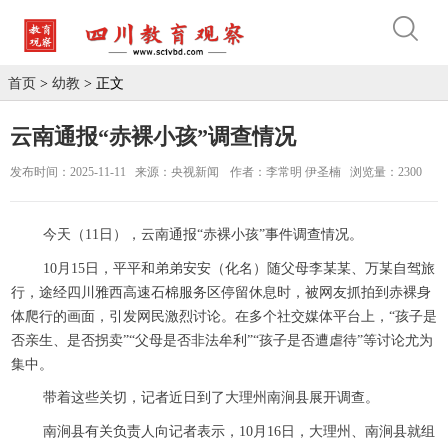
首页
>
幼教
> 正文
云南通报“赤裸小孩”调查情况
发布时间：2025-11-11
来源：央视新闻
作者：李常明 伊圣楠
浏览量：2300
今天（11日），云南通报“赤裸小孩”事件调查情况。
10月15日，平平和弟弟安安（化名）随父母李某某、万某自驾旅
行，途经四川雅西高速石棉服务区停留休息时，被网友抓拍到赤裸身
体爬行的画面，引发网民激烈讨论。在多个社交媒体平台上，“孩子是
否亲生、是否拐卖”“父母是否非法牟利”“孩子是否遭虐待”等讨论尤为
集中。
带着这些关切，记者近日到了大理州南涧县展开调查。
南涧县有关负责人向记者表示，10月16日，大理州、南涧县就组