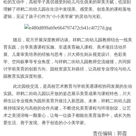
松的互动中，高校学子真切感受到幼儿与生俱来的审美天赋，也深刻
理解了祥鹤二街幼儿园在生活中发现美、感受美、创造美的课程落地
逻辑，见证了孩子们作为“小小美学家”的灵动与光彩。
随后，双方开展深度教师访谈。祥鹤二街幼儿园教师结合一线美
育实践，分享美遇课程实施、非遗美育融入课程、美术项目活动开
展、儿童审美培养的经验与思考；川大师生则从视觉设计、色彩美
学、空间叙事等专业角度，与祥鹤二街幼儿园教师交流碰撞，共同探
讨学前美育的创新方向、园校资源互补路径，让高校专业理论与幼儿
园教育实践深度衔接。
此次园校交流，是高校艺术教育与学前美遇课程协同发展的生动
实践。祥鹤二街幼儿园以开放的姿态展示美育成果与课程特色，川大
师生以专业视角为园所美育升级注入新思路。未来，祥鹤二街幼儿园
将持续深化与高校的合作共建，不断优化美育课程与环境创设，让艺
术之美浸润每一颗童心，让每一位孩子都能在美育滋养中，成长为热
爱生活、善于发现、勇于创造的小小美学家。
责任编辑：郭霞