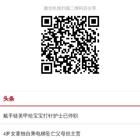
微信长按扫描二维码后分享
头条
戴手链美甲给宝宝打针护士已停职
4岁女童独自乘电梯坠亡父母担主责