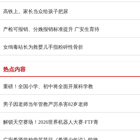
高铁上，家长当众给孩子把尿
产检可报销、分娩报销标准提升 广安生育待
遇大升级
女缉毒站长为救婴儿手指粉碎性骨折
热点内容
重磅！全国小学、初中将全面开展科学教
育“做中学”领航行动
男子因老师当年管教严厉杀害82岁老师
解锁天空赛场！2026世界机器人大赛·FTF青
少年无人机大赛四川选拔赛燃情启幕
广安希贤学校曲艺节目《希贤少年说》惊艳