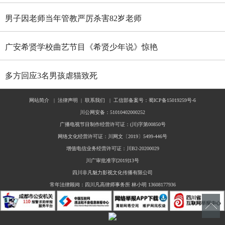
少年无人机大赛四川选拔赛燃情启幕
男子因老师当年管教严厉杀害82岁老师
广安希贤学校曲艺节目《希贤少年说》惊艳
全国舞台 斩获国家级殊荣
多方回应3名男孩虐猫致死
网站简介
|
法律声明
|
联系我们
|
工信部备案号：蜀ICP备15019259号-6
川公网安备：51010402000252
广播电视节目制作经营许可证：(川)字第00850号
网络文化经营许可证：川网文〔2019〕5499-446号
增值电信业务经营许可证：川B2-20200029
川广审批准字[2019]13号
四川非凡魅力影视文化传播有限公司
常年法律顾问：四川凡高律师事务所 林小明 13608177936