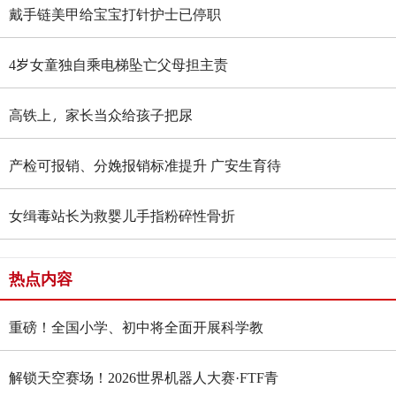
戴手链美甲给宝宝打针护士已停职
4岁女童独自乘电梯坠亡父母担主责
高铁上，家长当众给孩子把尿
产检可报销、分娩报销标准提升 广安生育待
遇大升级
女缉毒站长为救婴儿手指粉碎性骨折
热点内容
重磅！全国小学、初中将全面开展科学教
育“做中学”领航行动
解锁天空赛场！2026世界机器人大赛·FTF青