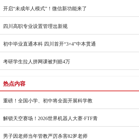
开启“未成年人模式”！微信新功能来了
四川高职专业设置管理出新规
初中毕业直通本科 四川首开“3+4”中本贯通
班
考研学生拉人拼网课被判赔4万
热点内容
重磅！全国小学、初中将全面开展科学教
育“做中学”领航行动
解锁天空赛场！2026世界机器人大赛·FTF青
少年无人机大赛四川选拔赛燃情启幕
男子因老师当年管教严厉杀害82岁老师