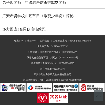
男子因老师当年管教严厉杀害82岁老师
广安希贤学校曲艺节目《希贤少年说》惊艳
全国舞台 斩获国家级殊荣
多方回应3名男孩虐猫致死
网站简介
|
法律声明
|
联系我们
|
工信部备案号：蜀ICP备15019259号-6
川公网安备：51010402000252
广播电视节目制作经营许可证：(川)字第00850号
网络文化经营许可证：川网文〔2019〕5499-446号
增值电信业务经营许可证：川B2-20200029
川广审批准字[2019]13号
四川非凡魅力影视文化传播有限公司
常年法律顾问：四川凡高律师事务所 林小明 13608177936