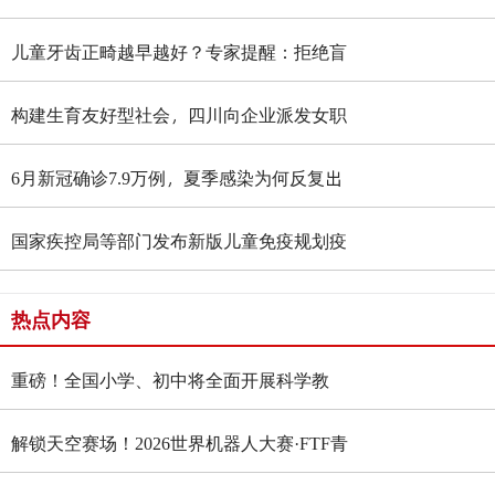
儿童牙齿正畸越早越好？专家提醒：拒绝盲
目矫正、过度矫治
构建生育友好型社会，四川向企业派发女职
工生育休假“减负礼包”
6月新冠确诊7.9万例，夏季感染为何反复出
现小高峰？
国家疾控局等部门发布新版儿童免疫规划疫
苗程序及说明
热点内容
重磅！全国小学、初中将全面开展科学教
育“做中学”领航行动
解锁天空赛场！2026世界机器人大赛·FTF青
少年无人机大赛四川选拔赛燃情启幕