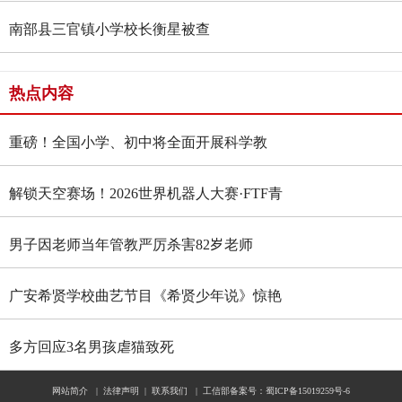
南部县三官镇小学校长衡星被查
热点内容
重磅！全国小学、初中将全面开展科学教
育“做中学”领航行动
解锁天空赛场！2026世界机器人大赛·FTF青
少年无人机大赛四川选拔赛燃情启幕
男子因老师当年管教严厉杀害82岁老师
广安希贤学校曲艺节目《希贤少年说》惊艳
全国舞台 斩获国家级殊荣
多方回应3名男孩虐猫致死
网站简介
|
法律声明
|
联系我们
|
工信部备案号：蜀ICP备15019259号-6