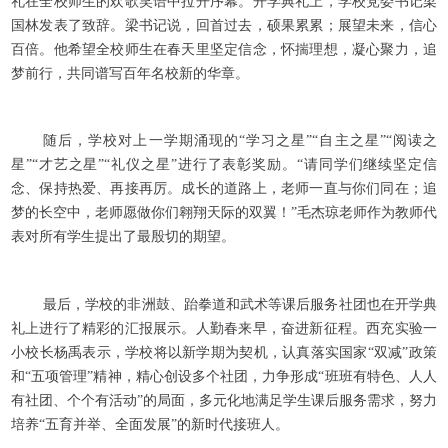
礼在全校师生的欢歌笑语中拉开序幕。开学典礼上，学校党委书记梁
国林发表了致辞。梁书记说，回首过去，硕果累累；展望未来，信心
百倍。他希望全校师生在春天里坚定信念，怀揣理想，凝心聚力，追
梦前行，共同谱写百年名校新的华章。
随后，学校对上一学期涌现的“学习之星”“自主之星”“阅读之
星”“才艺之星”“礼仪之星”进行了表彰奖励。“请同学们继续坚定信
念、保持热爱、再接再厉。成长的道路上，老师一直与你们同在；追
梦的长空中，老师愿做你们翱翔天际的双翼！”毛杰琼老师作为教师代
表对所有学生提出了最殷切的期望。
最后，学校的非洲鼓、跆拳道和武术等课后服务社团也在开学典
礼上进行了精彩的汇报展示。人勤春来早，奋进新征程。西充实验一
小校长杨禹表示，学校将以新学期为契机，认真落实国家“双减”政策
和“五项管理”精神，精心创设多个社团，力争形成“班班有特色、人人
有社团、个个有活动”的局面，多元化地满足学生课后服务需求，努力
培养“五育并举、全面发展”的新时代接班人。