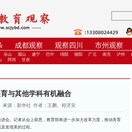
条
成都观察
观察四川
市州观察
学
职教
高校
社教
健康
培
乐山
眉山
遂宁
巴中
绵阳
德阳
广元
南充
泸州
山
阿坝
甘孜
美育与其他学科有机融合
:11:48 来源：新华社 作者：王鹏、程济安
推进会。记者从会上获悉，教育部将进一步加大改革力度，推动美育
以及发现美的过程。