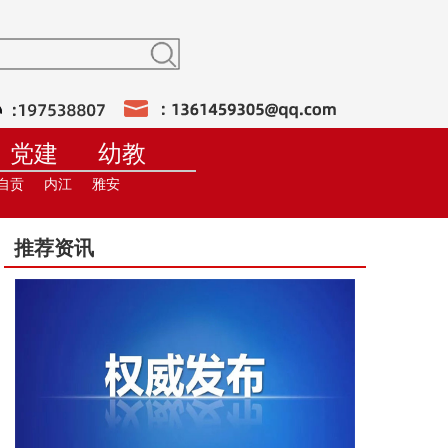
党建
幼教
训
在线直播
自贡
内江
雅安
推荐资讯