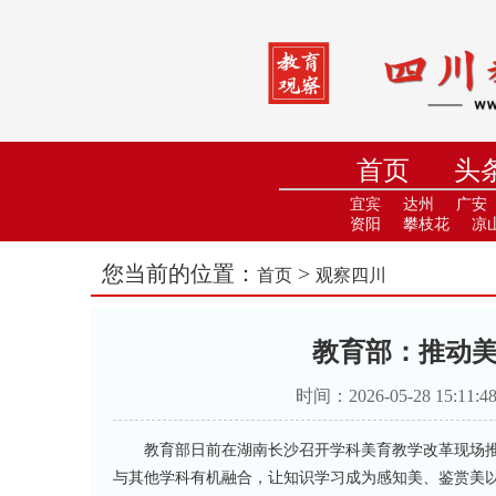
首页
头
小学
中
宜宾
达州
广安
资阳
攀枝花
凉
您当前的位置：
>
首页
观察四川
教育部：推动
时间：2026-05-28 15
教育部日前在湖南长沙召开学科美育教学改革现场
与其他学科有机融合，让知识学习成为感知美、鉴赏美