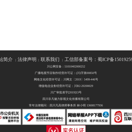
站简介
法律声明
联系我们
工信部备案号：蜀ICP备1501925
|
|
|
川公网安备：51010402000252
广播电视节目制作经营许可证：(川)字第00850号
网络文化经营许可证：川网文〔2019〕5499-446号
增值电信业务经营许可证：川B2-20200029
川广审批准字[2019]13号
四川非凡魅力影视文化传播有限公司
常年法律顾问：四川凡高律师事务所 林小明 13608177936