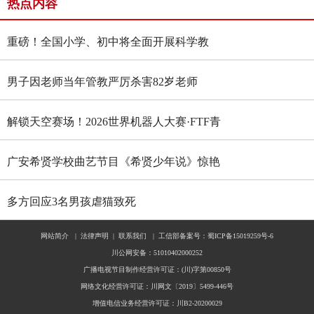
热点内容
重磅！全国小学、初中将全面开展科学教
育“做中学”领航行动
男子因老师当年管教严厉杀害82岁老师
解锁天空赛场！2026世界机器人大赛·FTF青
少年无人机大赛四川选拔赛燃情启幕
广安希贤学校曲艺节目《希贤少年说》惊艳
全国舞台 斩获国家级殊荣
多方回应3名男孩虐猫致死
网站简介
|
法律声明
|
联系我们
|
工信部备案号：蜀ICP备15019259号-6
川公网安备：51010402000252
广播电视节目制作经营许可证：(川)字第00850号
网络文化经营许可证：川网文〔2019〕5499-446号
增值电信业务经营许可证：川B2-20200029