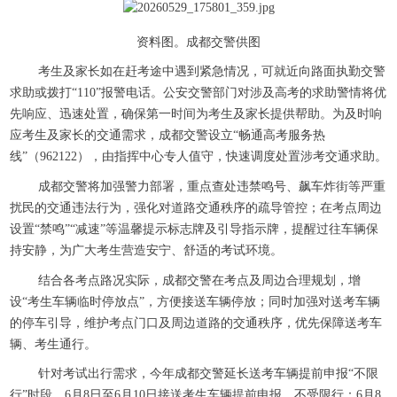
资料图。成都交警供图
考生及家长如在赶考途中遇到紧急情况，可就近向路面执勤交警
求助或拨打“110”报警电话。公安交警部门对涉及高考的求助警情将优
先响应、迅速处置，确保第一时间为考生及家长提供帮助。为及时响
应考生及家长的交通需求，成都交警设立“畅通高考服务热
线”（962122），由指挥中心专人值守，快速调度处置涉考交通求助。
成都交警将加强警力部署，重点查处违禁鸣号、飙车炸街等严重
扰民的交通违法行为，强化对道路交通秩序的疏导管控；在考点周边
设置“禁鸣”“减速”等温馨提示标志牌及引导指示牌，提醒过往车辆保
持安静，为广大考生营造安宁、舒适的考试环境。
结合各考点路况实际，成都交警在考点及周边合理规划，增
设“考生车辆临时停放点”，方便接送车辆停放；同时加强对送考车辆
的停车引导，维护考点门口及周边道路的交通秩序，优先保障送考车
辆、考生通行。
针对考试出行需求，今年成都交警延长送考车辆提前申报“不限
行”时段，6月8日至6月10日接送考生车辆提前申报、不受限行：6月8