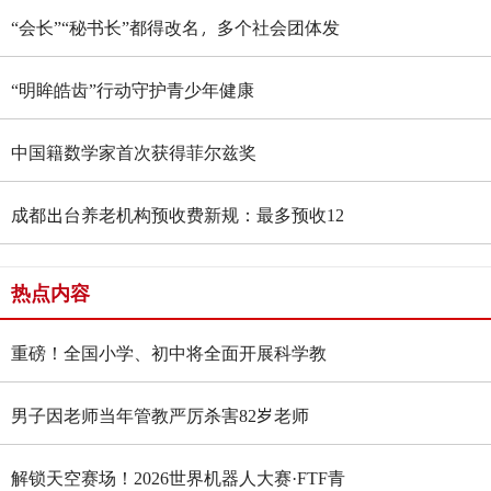
“会长”“秘书长”都得改名，多个社会团体发
通知
“明眸皓齿”行动守护青少年健康
中国籍数学家首次获得菲尔兹奖
成都出台养老机构预收费新规：最多预收12
个月，资金由银行专户存管
热点内容
重磅！全国小学、初中将全面开展科学教
育“做中学”领航行动
男子因老师当年管教严厉杀害82岁老师
解锁天空赛场！2026世界机器人大赛·FTF青