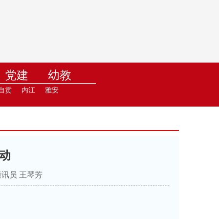
党建
幼教
训
在线直播
自贡
内江
雅安
动
 通讯员 王琴芳