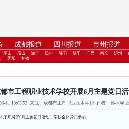
条
成都报道
四川报道
市州报道
学
职教
高校
社教
健康
培
乐山
眉山
遂宁
巴中
绵阳
德阳
广元
南充
泸州
山
阿坝
甘孜
成都市工程职业技术学校开展6月主题党日活
-06-11 18:03:53 来源：成都市工程职业技术学校 作者：孙林馨
学术厅开展了6月主题党日活动，学校全体党员参加。