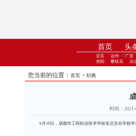
首页
头
小学
中
宜宾
达州
广安
资阳
攀枝花
凉
您当前的位置：
>
首页
职教
时间：2021
6月10日，成都市工程职业技术学校党总支在学校