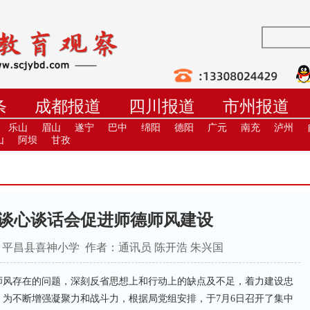
条
成都报道
四川报道
市州报道
学
职教
高校
社教
健康
培
乐山
眉山
遂宁
巴中
绵阳
德阳
广元
南充
泸州
山
阿坝
甘孜
谈心谈话会促进师德师风建设
19 来源：平昌县喜神小学 作者：通讯员 陈开浩 朱兴国
师风存在的问题，深刻反省思想上和行动上的缺点及不足，着力建设忠
为不断增强凝聚力和战斗力，根据局党组安排，于7月6日召开了集中