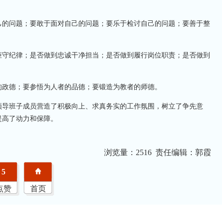
己的问题；要敢于面对自己的问题；要乐于检讨自己的问题；要善于整
矩守纪律；是否做到忠诚干净担当；是否做到履行岗位职责；是否做到
的政德；要参悟为人者的品德；要锻造为教者的师德。
领导班子成员营造了积极向上、求真务实的工作氛围，树立了争先意
提高了动力和保障。
浏览量：
2516 责任编辑：郭霞
5
点赞
首页