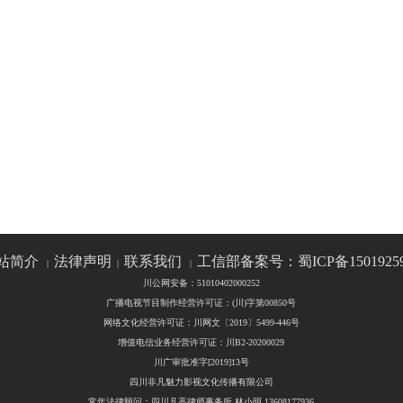
站简介
法律声明
联系我们
工信部备案号：蜀ICP备1501925
|
|
|
川公网安备：51010402000252
广播电视节目制作经营许可证：(川)字第00850号
网络文化经营许可证：川网文〔2019〕5499-446号
增值电信业务经营许可证：川B2-20200029
川广审批准字[2019]13号
四川非凡魅力影视文化传播有限公司
常年法律顾问：四川凡高律师事务所 林小明 13608177936