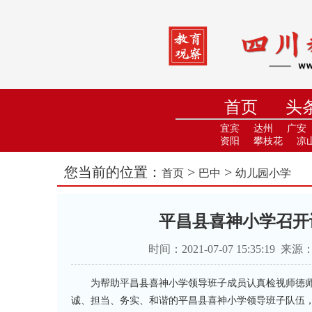
首页
头
小学
中
宜宾
达州
广安
资阳
攀枝花
凉
您当前的位置：
>
>
首页
巴中
幼儿园小学
平昌县喜神小学召开
时间：2021-07-07 15:35:
为帮助平昌县喜神小学领导班子成员认真检视师德
诚、担当、务实、和谐的平昌县喜神小学领导班子队伍，