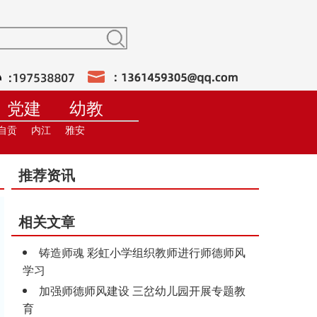
党建
幼教
训
在线直播
自贡
内江
雅安
推荐资讯
相关文章
铸造师魂 彩虹小学组织教师进行师德师风
学习
加强师德师风建设 三岔幼儿园开展专题教
育